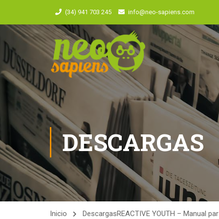
(34) 941 703 245
info@neo-sapiens.com
DESCARGAS
Inicio
Descargas
REACTIVE YOUTH – Manual para tr