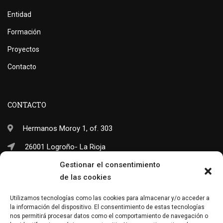
Entidad
Formación
Proyectos
Contacto
CONTACTO
Hermanos Moroy 1, of. 303
26001 Logroño- La Rioja
Gestionar el consentimiento
(+34) 941 703 245
de las cookies
info@neo-sapiens.com
Utilizamos tecnologías como las cookies para almacenar y/o acceder a
la información del dispositivo. El consentimiento de estas tecnologías
nos permitirá procesar datos como el comportamiento de navegación o