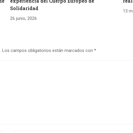
de
experiencia del Cuerpo Europeo de
real
Solidaridad
13 m
26 junio, 2026
.
Los campos obligatorios están marcados con
*