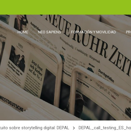
HOME
NEO SAPIENS
FORMACIÓN Y MOVILIDAD
PR
uito sobre storytelling digital: DEPAL
DEPAL_call_testing_ES_hor