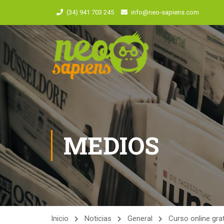
(34) 941 703 245
info@neo-sapiens.com
MEDIOS
Inicio
Noticias
General
Curso online grat