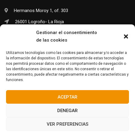
Hermanos Moroy 1, of. 303
26001 Logroño- La Rioja
Gestionar el consentimiento
(+34) 941 703 245
de las cookies
info@neo-sapiens.com
Utilizamos tecnologías como las cookies para almacenar y/o acceder a
la información del dispositivo. El consentimiento de estas tecnologías
nos permitirá procesar datos como el comportamiento de navegación o
las identificaciones únicas en este sitio. No consentir o retirar el
Facebook
Twitter
Instagram
consentimiento, puede afectar negativamente a ciertas características y
funciones.
ACEPTAR
DENEGAR
© Neo-Sapiens
2024. Todos los derechos reservados.
VER PREFERENCIAS
Política de Cookies
Política ambiental
Política menores
Aviso Legal y Política de Privacidad