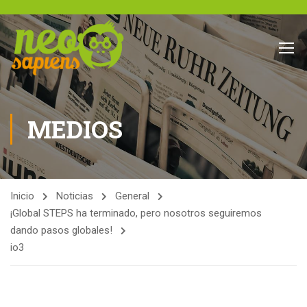
MEDIOS
Inicio
Noticias
General
¡Global STEPS ha terminado, pero nosotros seguiremos
dando pasos globales!
io3