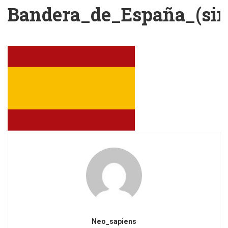
Bandera_de_España_(sin
Neo_sapiens