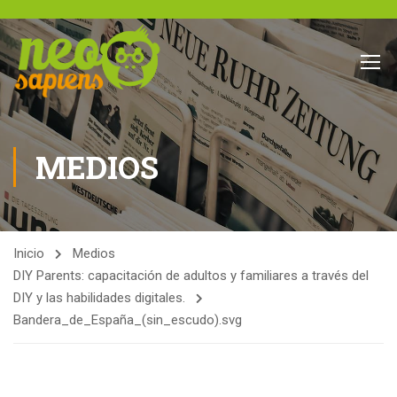
MEDIOS
Inicio
Medios
DIY Parents: capacitación de adultos y familiares a través del
DIY y las habilidades digitales.
Bandera_de_España_(sin_escudo).svg