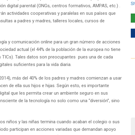
S
ión digital parental (ONGs, centros formativos, AMPAS, etc.) .
án actividades cooperativas y paralelas en sus países que
nsultas a padres y madres, talleres locales, cursos de
logía y comunicación online para un gran número de acciones
sociedad actual (el 44% de la población de la europea no tiene
las TICs). Tales datos son preocupantes pues una de cada
tales suficientes para la vida diaria.
(2014), más del 40% de los padres y madres comienzan a usar
acen de ella sus hijos e hijas. Según esto, es importante
gital que les permita crear un ambiente seguro en sus
nsciente de la tecnología no solo como una “diversión”, sino
 los niños y las niñas termina cuando acaban el colegio o sus
eriodo participan en acciones variadas que demandan apoyo