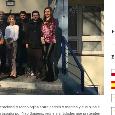
F
E
racional y tecnológica entre padres y madres y sus hijos e
 en España por Neo Sapiens, reúne a entidades que pretenden