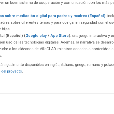
ver un buen sistema de cooperación y comunicación con los más pequ
s sobre mediación digital para padres y madres (Español):
incl
adres sobre diferentes temas y para que ganen seguridad con el uso 
hijas.
al (Español) (
Google play
/
App Store
):
una juego interactivo y 
uen uso de las tecnologías digitales. Además, la narrativa se desarr
yudar a los aldeanos de VillaGLAD, mientras acceden a contenidos ed
s.
n igualmente disponibles en inglés, italiano, griego, rumano y pola
 del proyecto
.