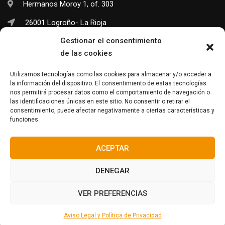
Hermanos Moroy 1, of. 303
26001 Logroño- La Rioja
Gestionar el consentimiento
(+34) 941 703 245
de las cookies
info@neo-sapiens.com
Utilizamos tecnologías como las cookies para almacenar y/o acceder a
la información del dispositivo. El consentimiento de estas tecnologías
nos permitirá procesar datos como el comportamiento de navegación o
las identificaciones únicas en este sitio. No consentir o retirar el
Facebook
Twitter
Instagram
consentimiento, puede afectar negativamente a ciertas características y
funciones.
ACEPTAR
DENEGAR
© Neo-Sapiens
2024. Todos los derechos reservados.
VER PREFERENCIAS
Política de Cookies
Política ambiental
Política menores
Aviso Legal y Política de Privacidad
Aviso Legal y Política de Privacidad