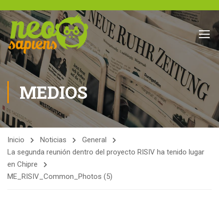
MEDIOS
Inicio
Noticias
General
La segunda reunión dentro del proyecto RISIV ha tenido lugar
en Chipre
ME_RISIV_Common_Photos (5)