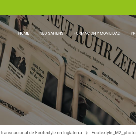
HOME
NEO SAPIENS
FORMACIÓN Y MOVILIDAD
PR
transnacional de Ecotextyle en Inglaterra
Ecotextyle_M2_phot