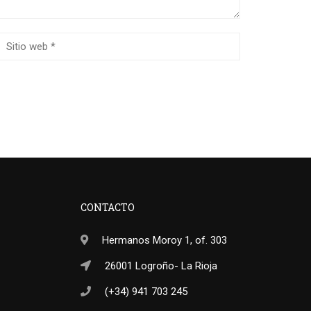
CONTACTO
Hermanos Moroy 1, of. 303
26001 Logroño- La Rioja
(+34) 941 703 245