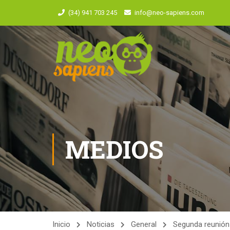
(34) 941 703 245
info@neo-sapiens.com
MEDIOS
Inicio
Noticias
General
Segunda reunión 