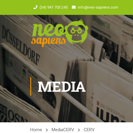
(34) 941 703 245
info@neo-sapiens.com
MEDIA
Home
Media
CERV
CERV