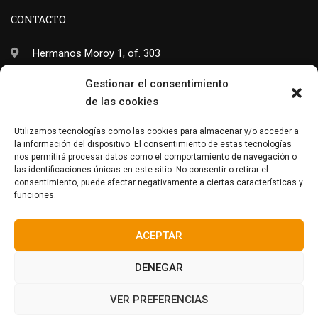
CONTACTO
Hermanos Moroy 1, of. 303
26001 Logroño- La Rioja
Gestionar el consentimiento
de las cookies
(+34) 941 703 245
info@neo-sapiens.com
Utilizamos tecnologías como las cookies para almacenar y/o acceder a
la información del dispositivo. El consentimiento de estas tecnologías
nos permitirá procesar datos como el comportamiento de navegación o
las identificaciones únicas en este sitio. No consentir o retirar el
consentimiento, puede afectar negativamente a ciertas características y
Facebook
Twitter
Instagram
funciones.
ACEPTAR
DENEGAR
© Neo-Sapiens
2024. Todos los derechos reservados.
VER PREFERENCIAS