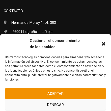
CONTACTO
Hermanos Moroy 1, of. 303
26001 Logroño- La Rioja
Gestionar el consentimiento
(+34) 941 703 245
de las cookies
info@neo-sapiens.com
Utilizamos tecnologías como las cookies para almacenar y/o acceder a
la información del dispositivo. El consentimiento de estas tecnologías
nos permitirá procesar datos como el comportamiento de navegación o
las identificaciones únicas en este sitio. No consentir o retirar el
Facebook
Twitter
Instagram
consentimiento, puede afectar negativamente a ciertas características y
funciones.
ACEPTAR
DENEGAR
© Neo-Sapiens
2024. Todos los derechos reservados.