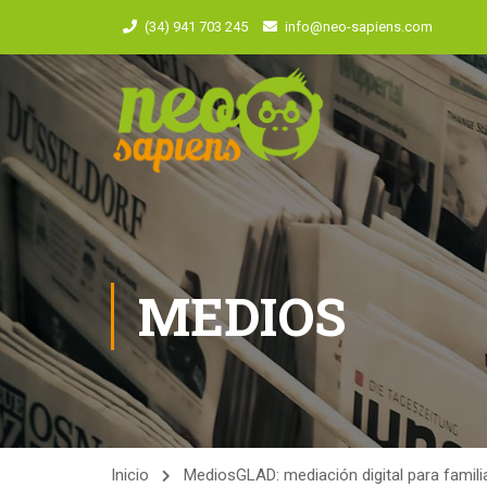
(34) 941 703 245
info@neo-sapiens.com
MEDIOS
Inicio
Medios
GLAD: mediación digital para famili