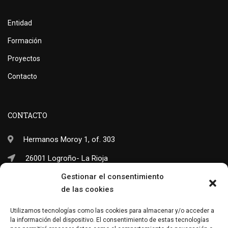
Entidad
Formación
Proyectos
Contacto
CONTACTO
Hermanos Moroy 1, of. 303
26001 Logroño- La Rioja
Gestionar el consentimiento
(+34) 941 703 245
de las cookies
info@neo-sapiens.com
Utilizamos tecnologías como las cookies para almacenar y/o acceder a
la información del dispositivo. El consentimiento de estas tecnologías