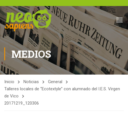
MEDIOS
Inicio
Noticias
General
Talleres locales de “Ecotextyle” con alumnado del I.E.S. Virgen
de Vico
20171219_120306