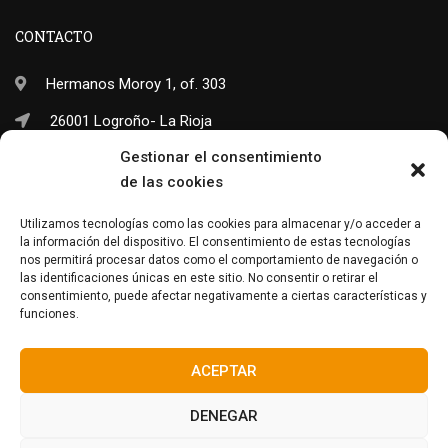
CONTACTO
Hermanos Moroy 1, of. 303
26001 Logroño- La Rioja
Gestionar el consentimiento
(+34) 941 703 245
de las cookies
info@neo-sapiens.com
Utilizamos tecnologías como las cookies para almacenar y/o acceder a
la información del dispositivo. El consentimiento de estas tecnologías
nos permitirá procesar datos como el comportamiento de navegación o
las identificaciones únicas en este sitio. No consentir o retirar el
Facebook
Twitter
Instagram
consentimiento, puede afectar negativamente a ciertas características y
funciones.
ACEPTAR
DENEGAR
© Neo-Sapiens
2024. Todos los derechos reservados.